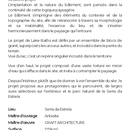
L’implantation et la nature du bâtiment, sont pensés dans la
continuité de cette logique paysagère.
Le bâtiment s’imprègne des éléments du contexte et de la
topographie du site, afin de retranscrire à travers sa morphologie
et sa matérialité, l’essence du lieu, et de s’insérer
harmonieusement dans le paysage qui l’entoure.
Le projet de Lake Baths est défini par un ensemble de blocs de
granit, superposés les uns aux autres, et incrustés dans la pente du
terrain.
Vue du lac, c’est un repère singulier incrusté dans le territoire.
Vue d’en haut, le projet composé d’une vaste toiture en miroir
d’eau qui s’efface dans le site, et invite à contempler le paysage.
Depuis l’intérieur, plutôt que de donner à voir l’ensemble du site , le
projet propose aux protagonistes qui le parcourent, de larges
vues sélectives sur l’extérieur et le parc naturel de la Serra da
Estrela.
Lieu
Serra da Estrela
Maître d'ouvrage
Arkxsite
Maître d'œuvre
CRAFT ARCHITECTURE
Surface
1258 m²